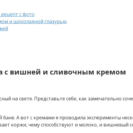
рецепт с фото
емом и шоколадной глазурью
жей
та с вишней и сливочным кремом
сный на свете. Представьте себе, как замечательно соч
 бане. А вот с кремами я проводила эксперименты неско
вает коржи, чему способствуют и молоко, и вишневый с