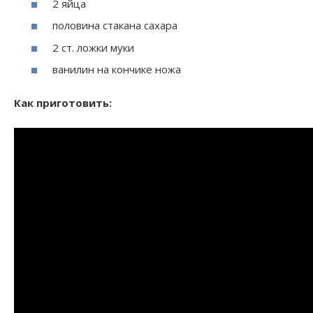
2 яйца
половина стакана сахара
2 ст. ложки муки
ванилин на кончике ножа
Как приготовить: